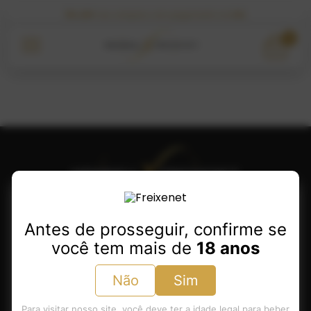
5% OFF
nas compras com pagamento via
PIX
0
Antes de prosseguir, confirme se
você tem mais de
18 anos
Minha Conta
Produtos
Não
Sim
Sobre Henkell Freixenet
Para visitar nosso site, você deve ter a idade legal para beber