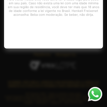
em seu país. Caso não exista uma lei com uma idade mínima
Contatos
em sua região de residência, você deve ter mais que 18 anos
de idade conforme a lei vigente no Brasil. Henkell Freixenet
aconselha: Beba com moderação. Se beber, não dirija.
Pagamento
Plataforma
Managed by:
SE BEBER, NÃO DIRIJA. APRECIE COM MODERAÇÃO. A VENDA DE
BEBIDAS ALCOÓLICAS É PROIBIDA PARA MENORES DE 18 ANOS.
© Freixenet 2025 - Todos os direitos reservados
A loja Freixenet é operada pela Lope Digital Commerce Ltda CNPJ: 19.221.680/0001-
00 / Endereço: R. Serra da Mantiqueira, 73 - Jardim Helena Maria, Vargem Grande
Paulista - Alameda 3 - Galpao 41 , CEP: 06730-000