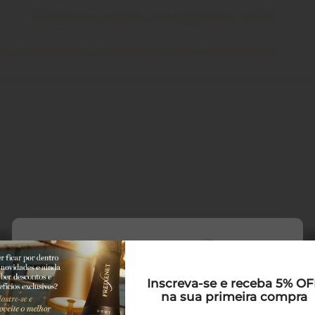
5% OFF
nas compras com pagamento via
PIX
its Especiais
Para presentear
Clube Freixenet
Drinks
Inscreva-se e receba 5% O
na sua primeira compra