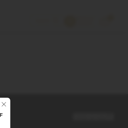
0
FF
Voltar ao topo