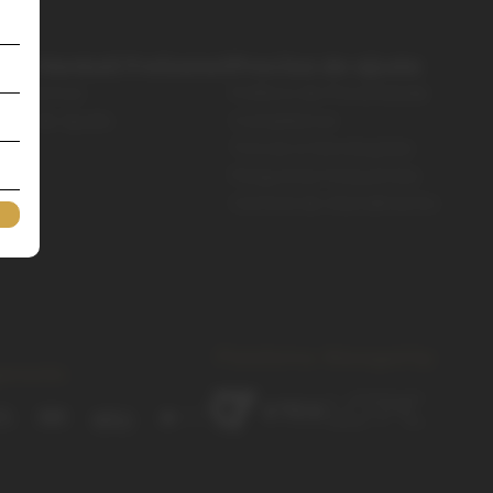
bre Henkell Freixenet
Precisa de ajuda
em Somos
Política de Privacidade
tral de Ajuda
Compliance
Trocas e Devoluções
Perguntas Frequentes
Central de Atendimento
Plataforma
Managed by:
amento