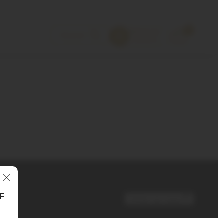
0
FF
Voltar ao topo