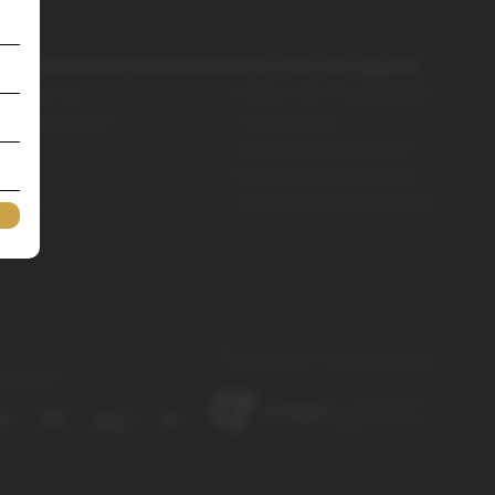
bre Henkell Freixenet
Precisa de ajuda
em Somos
Política de Privacidade
tral de Ajuda
Compliance
Trocas e Devoluções
Perguntas Frequentes
Central de Atendimento
Plataforma
Managed by:
amento