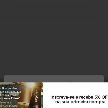
5% OFF
nas compras com pagamento via
PIX
its Especiais
Para presentear
Clube Freixenet
Drinks
Inscreva-se e receba 5% O
na sua primeira compra