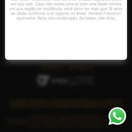
em seu país. Caso não exista uma lei com uma idade mínima
Contatos
em sua região de residência, você deve ter mais que 18 anos
de idade conforme a lei vigente no Brasil. Henkell Freixenet
aconselha: Beba com moderação. Se beber, não dirija.
Pagamento
Plataforma
Managed by:
SE BEBER, NÃO DIRIJA. APRECIE COM MODERAÇÃO. A VENDA DE
BEBIDAS ALCOÓLICAS É PROIBIDA PARA MENORES DE 18 ANOS.
© Freixenet 2025 - Todos os direitos reservados
A loja Freixenet é operada pela Lope Digital Commerce Ltda CNPJ: 19.221.680/0001-
00 / Endereço: R. Serra da Mantiqueira, 73 - Jardim Helena Maria, Vargem Grande
Paulista - Alameda 3 - Galpao 41 , CEP: 06730-000