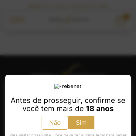
5% OFF
nas compras com pagamento via
PIX
0
Antes de prosseguir, confirme se
você tem mais de
18 anos
Minha Conta
Produtos
Não
Sim
Sobre Henkell Freixenet
Para visitar nosso site, você deve ter a idade legal para beber