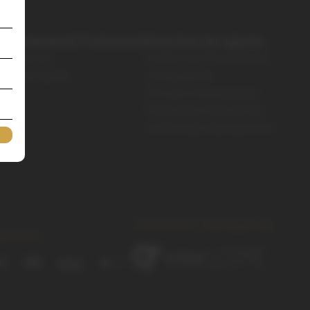
bre Henkell Freixenet
Precisa de ajuda
em Somos
Política de Privacidade
tral de Ajuda
Compliance
Trocas e Devoluções
Perguntas Frequentes
Central de Atendimento
Plataforma
Managed by:
amento