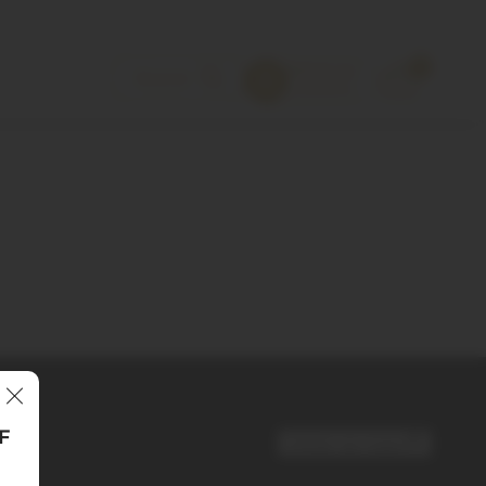
0
FF
Voltar ao topo