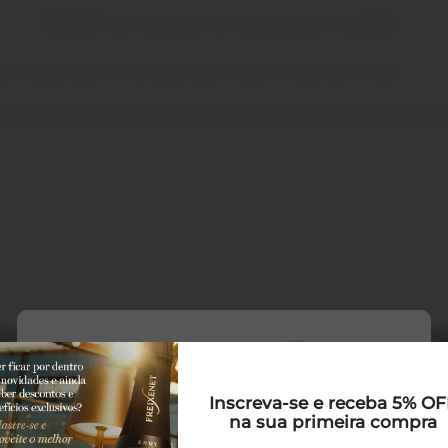
5% OFF
nas compras com pagamento via
PIX
its Especiais
Para presentear
Clube Freixenet
Drinks
Inscreva-se e receba 5% O
na sua primeira compra