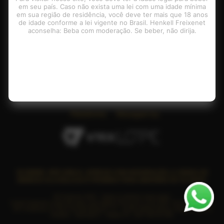
em seu país. Caso não exista uma lei com uma idade mínima
Contatos
em sua região de residência, você deve ter mais que 18 anos
de idade conforme a lei vigente no Brasil. Henkell Freixenet
aconselha: Beba com moderação. Se beber, não dirija.
Pagamento
Plataforma
Managed by:
SE BEBER, NÃO DIRIJA. APRECIE COM MODERAÇÃO. A VENDA DE
BEBIDAS ALCOÓLICAS É PROIBIDA PARA MENORES DE 18 ANOS.
© Freixenet 2025 - Todos os direitos reservados
A loja Freixenet é operada pela Lope Digital Commerce Ltda CNPJ: 19.221.680/0001-
00 / Endereço: R. Serra da Mantiqueira, 73 - Jardim Helena Maria, Vargem Grande
Paulista - Alameda 3 - Galpao 41 , CEP: 06730-000