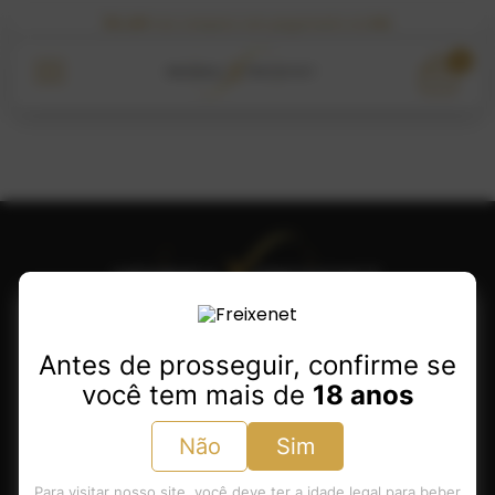
5% OFF
nas compras com pagamento via
PIX
0
Antes de prosseguir, confirme se
você tem mais de
18 anos
Minha Conta
Produtos
Não
Sim
Sobre Henkell Freixenet
Para visitar nosso site, você deve ter a idade legal para beber