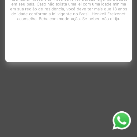
em seu país. Caso não exista uma lei com uma idade mínima
em sua região de residência, você deve ter mais que 18 anos
de idade conforme a lei vigente no Brasil. Henkell Freixenet
aconselha: Beba com moderação. Se beber, não dirija.